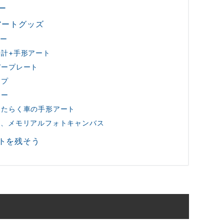
ー
アートグッズ
ター
計+手形アート
デープレート
ップ
ター
はたらく車の手形アート
す、メモリアルフォトキャンバス
トを残そう