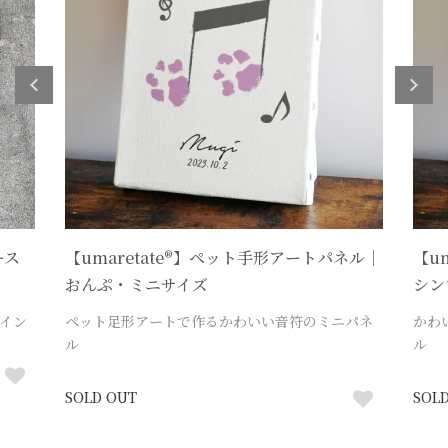
ース
【umaretate®】ペット手形アートパネル｜
【u
おんぷ・ミニサイズ
シン
ザイン
ペット足形アートで作るかわいい音符のミニパネ
かわ
ル
ル
SOLD OUT
SOL