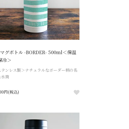
マグボトル -BORDER- 500ml＜保温
保冷＞
ステンレス製＞ナチュラルなボーダー柄の名
れ水筒
930円(税込)