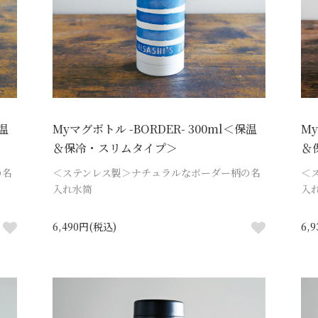
保温
Myマグボトル -BORDER- 300ml＜保温
My
＆保冷・スリムタイプ＞
＆
の名
＜ステンレス製＞ナチュラルなボーダー柄の名
＜
入れ水筒
入
6,490円(税込)
6,