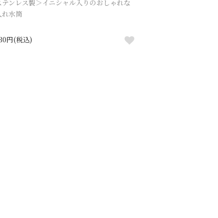
ステンレス製＞イニシャル入りのおしゃれな
入れ水筒
930円(税込)