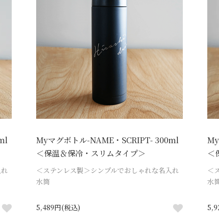
ml
Myマグボトル-NAME・SCRIPT- 300ml
My
＜保温＆保冷・スリムタイプ＞
＜
入れ
＜ステンレス製＞シンプルでおしゃれな名入れ
＜
水筒
水
5,489円(税込)
5,