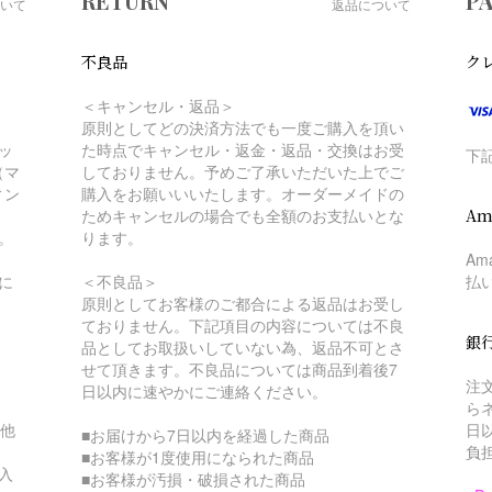
RETURN
P
いて
返品について
不良品
ク
＜キャンセル・返品＞
原則としてどの決済方法でも一度ご購入を頂い
ッ
た時点でキャンセル・返金・返品・交換はお受
下
（マ
しておりません。予めご了承いただいた上でご
ィン
購入をお願いいいたします。オーダーメイドの
ためキャンセルの場合でも全額のお支払いとな
Am
。
ります。
A
に
＜不良品＞
払
原則としてお客様のご都合による返品はお受し
ておりません。下記項目の内容については不良
銀
品としてお取扱いしていない為、返品不可とさ
せて頂きます。不良品については商品到着後7
注
日以内に速やかにご連絡ください。
ら
の他
日
■お届けから7日以内を経過した商品
負
■お客様が1度使用になられた商品
入
■お客様が汚損・破損された商品