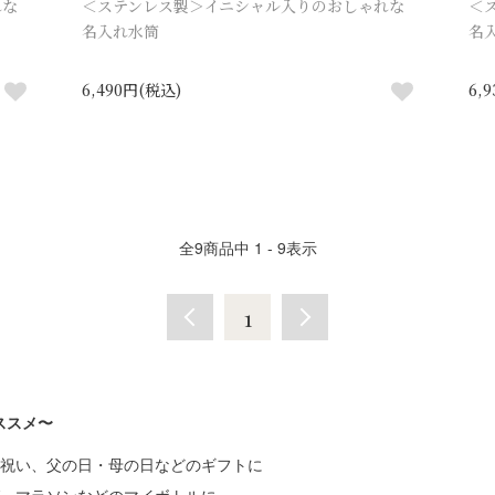
れな
＜ステンレス製＞イニシャル入りのおしゃれな
＜
名入れ水筒
名
6,490円(税込)
6,
全
9
商品中
1 - 9
表示
1
ススメ〜
寿祝い、父の日・母の日などのギフトに
グ、マラソンなどのマイボトルに