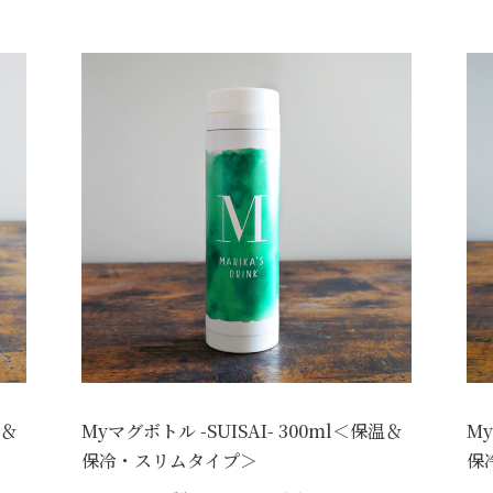
温＆
Myマグボトル -SUISAI- 300ml＜保温＆
My
保冷・スリムタイプ＞
保