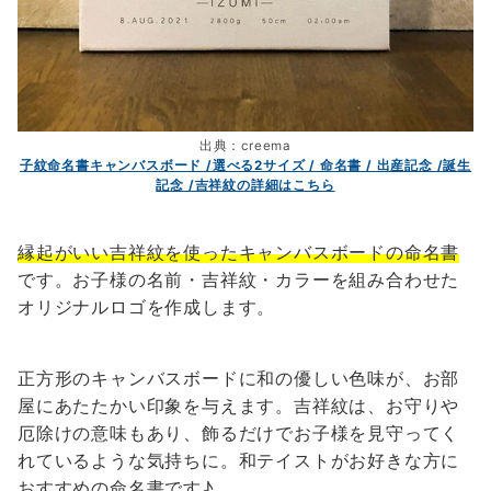
出典：creema
子紋命名書キャンバスボード /選べる2サイズ / 命名書 / 出産記念 /誕生
記念 /吉祥紋の詳細はこちら
縁起がいい吉祥紋を使ったキャンバスボードの命名書
です。お子様の名前・吉祥紋・カラーを組み合わせた
オリジナルロゴを作成します。
正方形のキャンバスボードに和の優しい色味が、お部
屋にあたたかい印象を与えます。吉祥紋は、お守りや
厄除けの意味もあり、飾るだけでお子様を見守ってく
れているような気持ちに。和テイストがお好きな方に
おすすめの命名書です♪