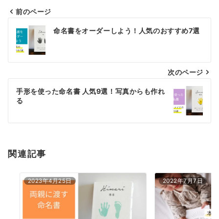
前のページ
投
命名書をオーダーしよう！人気のおすすめ7選
稿
ナ
次のページ
ビ
ゲ
手形を使った命名書 人気9選！写真からも作れ
る
ー
シ
ョ
関連記事
ン
2023年4月25日
2022年7月7日