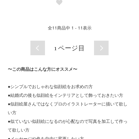
全
11
商品中
1 - 11
表示
1
ページ目
〜この商品はこんな方にオススメ〜
●シンプルでおしゃれな似顔絵をお求めの方
●結婚式の後も似顔絵をインテリアとして飾っておきたい方
●似顔絵屋さんではなくプロのイラストレーターに描いて欲し
い方
●似ていない似顔絵になるのが心配なので写真を加工して作っ
て欲しい方
●メッセージや色を自由に変更したい方