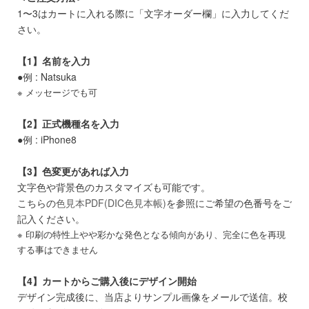
1〜3はカートに入れる際に「文字オーダー欄」に入力してくだ
さい。
【1】名前を入力
●例 : Natsuka
※ メッセージでも可
【2】正式機種名を入力
●例 : iPhone8
【3】色変更があれば入力
文字色や背景色のカスタマイズも可能です。
こちらの
色見本PDF(DIC色見本帳)
を参照にご希望の色番号をご
記入ください。
※ 印刷の特性上やや彩かな発色となる傾向があり、完全に色を再現
する事はできません
【4】カートからご購入後にデザイン開始
デザイン完成後に、当店よりサンプル画像をメールで送信。校