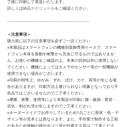
了後に印刷して発送いたします。
詳しくは
納品スケジュール
をご確認ください。
----------------------------------------------------------
＜注意事項＞
購入前に以下の注意事項を必ずご一読ください
※本製品はスマートフォンの機種別装飾専用ケースで、スマー
トフォン本体を振動や衝撃から完全に守るものではありませ
ん。お使いの機種をご確認の上、本来の目的以外に使用しない
でください。機種によってはカメラやセンサー等の一部機能が
使用できない場合がございます。
※印刷の特性上、ゆがみ、ずれ、ぼけ、カケ、斑等が生じる場
合がありますが、印刷方法上避けられない現象となっており不
良品ではございませんのでご了承ください。
※摩擦、衝撃、使用等により本製品や印刷に傷・破損・変形・
劣化・剥がれ等が生じますのでご了承ください。
※オーダーメイドでお作りしているため1点ごとに形状・色・デ
ザイン等が見本とは異なります。また、手作業で制作する工程
があるため接触の跡やホコリ等が付着する旨はご了承くださ